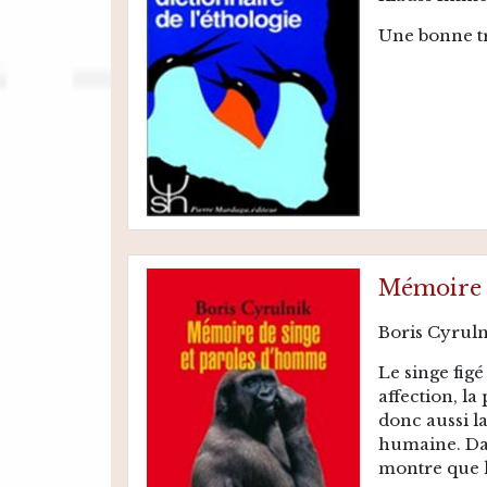
Une bonne tra
Mémoire 
Boris Cyrul
Le singe fig
affection, l
donc aussi l
humaine. Dan
montre que l