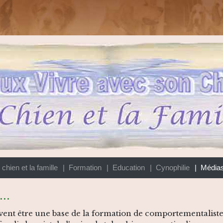
 chien et la famille
| Formation
| Education
| Cynophilie
| Média
..
uvent être une base de la formation de comportementaliste.