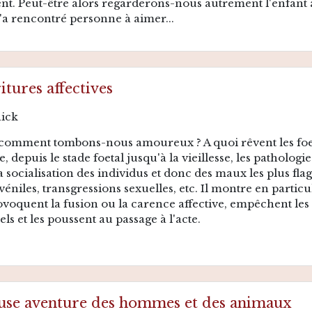
. Peut-être alors regarderons-nous autrement l'enfant 
n'a rencontré personne à aimer...
itures affectives
nick
comment tombons-nous amoureux ? A quoi rêvent les foetu
, depuis le stade foetal jusqu'à la vieillesse, les pathologie
a socialisation des individus et donc des maux les plus flag
véniles, transgressions sexuelles, etc. Il montre en parti
ovoquent la fusion ou la carence affective, empêchent les 
els et les poussent au passage à l'acte.
use aventure des hommes et des animaux