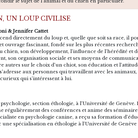
ondir le sujet de l'animal et du chien en particulier.
N, UN LOUP CIVILISE
ni & Jennifer Cattet
cend directement du loup et, quelle que soit sa race, il p
t ouvrage fascinant, fondé sur les plus récentes recherche
du chien, son développement, l'influence de l'hérédité et 
, son organisation sociale et ses moyens de communicati
re autres sur le choix d'un chiot, son éducation et l'attit
s'adresse aux personnes qui travaillent avec les animaux, 
curieux qui s'intéressent à lui.
psychologie, section éthologie, à l'Université de Genève.
 régulièrement des conférences et anime des séminaires s
cialiste en psychologie canine, a reçu sa formation d'éduca
 une spécialisation en éthologie à l'Université de Genève 