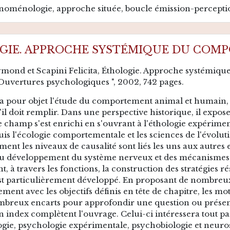
énoménologie, approche située, boucle émission-percept
GIE. APPROCHE SYSTÉMIQUE DU COM
ond et Scapini Felicita, Éthologie. Approche systémiqu
Ouvertures psychologiques ", 2002, 742 pages.
a pour objet l'étude du comportement animal et humain, se
'il doit remplir. Dans une perspective historique, il expos
e champ s'est enrichi en s'ouvrant à l'éthologie expérimen
puis l'écologie comportementale et les sciences de l'évolut
nt les niveaux de causalité sont liés les uns aux autres 
au développement du système nerveux et des mécanismes,
t, à travers les fonctions, la construction des stratégies ré
st particulièrement développé. En proposant de nombreux 
ment avec les objectifs définis en tête de chapitre, les m
nombreux encarts pour approfondir une question ou présen
 un index complètent l'ouvrage. Celui-ci intéressera tout p
logie, psychologie expérimentale, psychobiologie et neuro