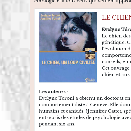
éthologie et à tous ceux qui veulent approf
LE CHIE
Evelyne Téro
Le chien des
génétique. Ce
l'évolution 
comportement
conseils, ent
Cet ouvrage 
chien et aux 
Les auteurs
:
Evelyne Teroni a obtenu un doctorat en 
comportementaliste à Genève. Elle donne
humains et canidés. ?Jennifer Cattet, spé
entrepris des études de psychologie avec
pendant six ans.