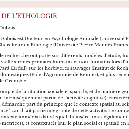
DE L'ETHOLOGIE
 Dubois
Dubois est Docteur en Psychologie Animale (Université P
hercheur en Ethologie (Université Pierre Mendés Franc
de recherche ont porté sur différents modèles d'étude, h
travaillé sur des primates humains et non-humains lors d'u
Pará (Brésil), sur les herbivores sauvages (Institut de R
 domestiques (Pôle d'Agronomie de Rennes), et plus récem
 de Grenoble.
compte de la situation sociale et spatiale, et de manière 
nt intrinsèquement partie de l'activité cognitive), caractér
 démarche part du principe que le contexte spatial au sein
nce" car il fait partie intégrante de cette activité. Le c
 contexte immédiat dans lequel il s'insère, mais également 
trices), et contextuels (sur le plan social et spatial) en r