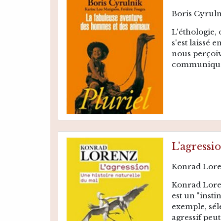
Boris Cyrul
L'éthologie,
s'est laissé 
nous perçoi
communiquer
L'agressi
Konrad Lor
Konrad Loren
est un "insti
exemple, séle
agressif peut