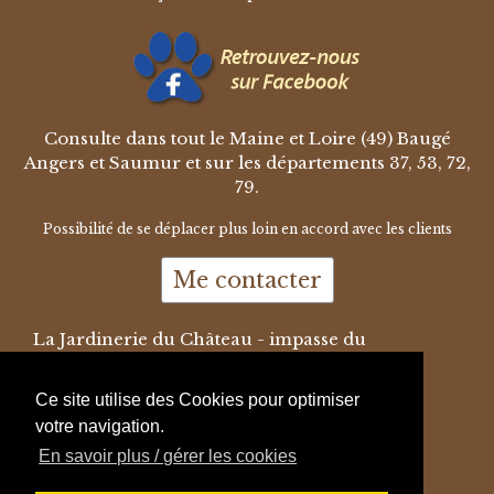
Consulte dans tout le Maine et Loire (49) Baugé
Angers et Saumur et sur les départements 37, 53, 72,
79.
Possibilité de se déplacer plus loin en accord avec les clients
Me contacter
La Jardinerie du Château - impasse du
Presbytère - 49140 JARZÉ VILLAGES
th.dupuis@free.fr - 06-83-58-11-37
Ce site utilise des Cookies pour optimiser
© 2015/2026 - Le Chien et la Famille - Tous
votre navigation.
droits réservés -
Mentions légales
En savoir plus / gérer les cookies